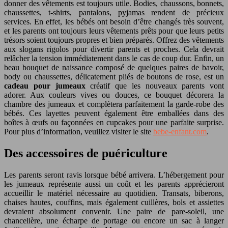
donner des vêtements est toujours utile. Bodies, chaussons, bonnets,
chaussettes, t-shirts, pantalons, pyjamas rendent de précieux
services. En effet, les bébés ont besoin d’être changés très souvent,
et les parents ont toujours leurs vêtements prêts pour que leurs petits
trésors soient toujours propres et bien préparés. Offrez des vêtements
aux slogans rigolos pour divertir parents et proches. Cela devrait
relâcher la tension immédiatement dans le cas de coup dur. Enfin, un
beau bouquet de naissance composé de quelques paires de bavoir,
body ou chaussettes, délicatement pliés de boutons de rose, est un
cadeau pour jumeaux
créatif que les nouveaux parents vont
adorer. Aux couleurs vives ou douces, ce bouquet décorera la
chambre des jumeaux et complètera parfaitement la garde-robe des
bébés. Ces layettes peuvent également être emballées dans des
boîtes à œufs ou façonnées en cupcakes pour une parfaite surprise.
Pour plus d’information, veuillez visiter le site
bebe-enfant.com
.
Des accessoires de puériculture
Les parents seront ravis lorsque bébé arrivera. L’hébergement pour
les jumeaux représente aussi un coût et les parents apprécieront
accueillir le matériel nécessaire au quotidien. Transats, biberons,
chaises hautes, couffins, mais également cuillères, bols et assiettes
devraient absolument convenir. Une paire de pare-soleil, une
chancelière, une écharpe de portage ou encore un sac à langer