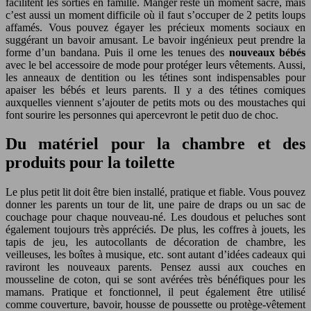
facilitent les sorties en famille. Manger reste un moment sacré, mais
c’est aussi un moment difficile où il faut s’occuper de 2 petits loups
affamés. Vous pouvez égayer les précieux moments sociaux en
suggérant un bavoir amusant. Le bavoir ingénieux peut prendre la
forme d’un bandana. Puis il orne les tenues des
nouveaux bébés
avec le bel accessoire de mode pour protéger leurs vêtements. Aussi,
les anneaux de dentition ou les tétines sont indispensables pour
apaiser les bébés et leurs parents. Il y a des tétines comiques
auxquelles viennent s’ajouter de petits mots ou des moustaches qui
font sourire les personnes qui apercevront le petit duo de choc.
Du matériel pour la chambre et des
produits pour la toilette
Le plus petit lit doit être bien installé, pratique et fiable. Vous pouvez
donner les parents un tour de lit, une paire de draps ou un sac de
couchage pour chaque nouveau-né. Les doudous et peluches sont
également toujours très appréciés. De plus, les coffres à jouets, les
tapis de jeu, les autocollants de décoration de chambre, les
veilleuses, les boîtes à musique, etc. sont autant d’idées cadeaux qui
raviront les nouveaux parents. Pensez aussi aux couches en
mousseline de coton, qui se sont avérées très bénéfiques pour les
mamans. Pratique et fonctionnel, il peut également être utilisé
comme couverture, bavoir, housse de poussette ou protège-vêtement